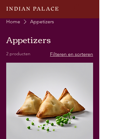
INDIAN PALACE
Home
Appetizers
Appetizers
2 producten
Filteren en sorteren