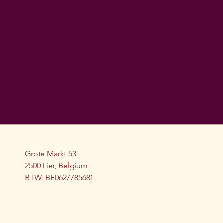
Grote Markt 53
2500 Lier, Belgium
BTW: BE0627785681