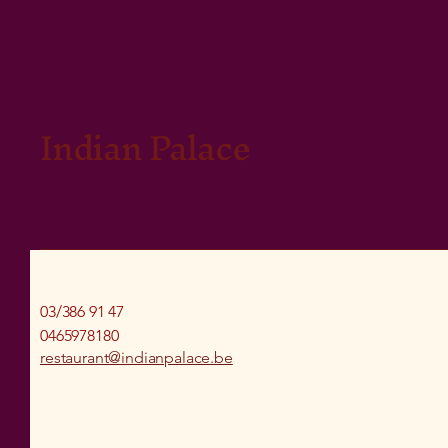
Indian Palace
03/386 91 47
0465978180
restaurant@indianpalace.be